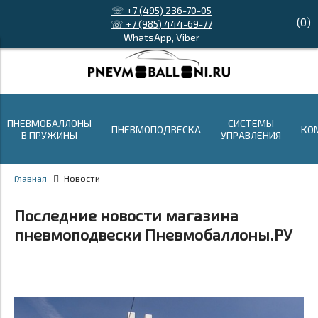
☏ +7 (495) 236-70-05
(
0
)
☏ +7 (985) 444-69-77
WhatsApp, Viber
ПНЕВМОБАЛЛОНЫ
СИСТЕМЫ
ПНЕВМОПОДВЕСКА
КО
В ПРУЖИНЫ
УПРАВЛЕНИЯ
Главная
Новости
Последние новости магазина
пневмоподвески Пневмобаллоны.РУ