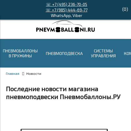
☏ +7 (495) 236-70-05
(
0
)
☏ +7 (985) 444-69-77
WhatsApp, Viber
ПНЕВМОБАЛЛОНЫ
СИСТЕМЫ
ПНЕВМОПОДВЕСКА
КО
В ПРУЖИНЫ
УПРАВЛЕНИЯ
Главная
Новости
Последние новости магазина
пневмоподвески Пневмобаллоны.РУ