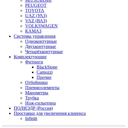
MITSUBISHI
PEUGEOT
TOYOTA
UAZ (УАЗ)
VAZ (ВАЗ)
VOLKSWAGEN
КАМАЗ
Системы управления
Одноконтурные
Двухконтурные
Четырёхконтурные
Комплектующие
Фитинги
BlackStone
Camozzi
Прочие
Отбойники
Пневмоэлементы
Манометры
Трубка
Нож-гильотина
ПОЛИЭДР (Россия)
Проставки для увеличения клиренса
Infiniti