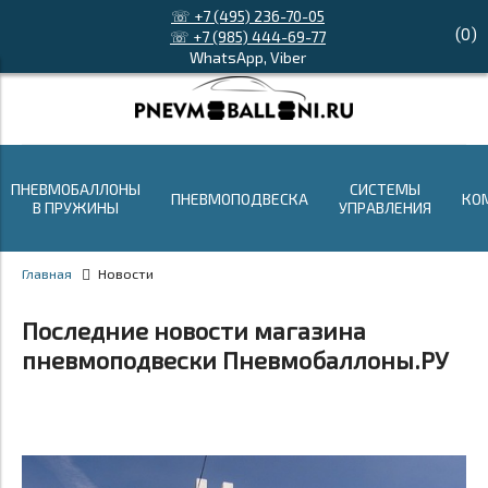
☏ +7 (495) 236-70-05
(
0
)
☏ +7 (985) 444-69-77
WhatsApp, Viber
ПНЕВМОБАЛЛОНЫ
СИСТЕМЫ
ПНЕВМОПОДВЕСКА
КО
В ПРУЖИНЫ
УПРАВЛЕНИЯ
Главная
Новости
Последние новости магазина
пневмоподвески Пневмобаллоны.РУ