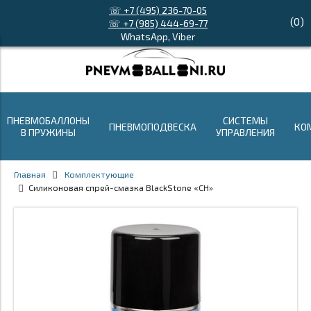
☏ +7 (495) 236-70-05
(
0
)
☏ +7 (985) 444-69-77
WhatsApp, Viber
ПНЕВМОБАЛЛОНЫ
СИСТЕМЫ
ПНЕВМОПОДВЕСКА
КО
В ПРУЖИНЫ
УПРАВЛЕНИЯ
Главная
Комплектующие
Силиконовая спрей-смазка BlackStone «CH»