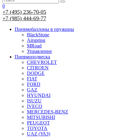
0
+7 (495) 236-70-05
+7 (985) 444-69-77
Пневмобаллоны в пружины
BlackStone
Airspring
MRoad
Управление
Пневмоподвеска
CHEVROLET
CITROEN
DODGE
FIAT
FORD
GAZ
HYUNDAI
ISUZU
IVECO
MERCEDES-BENZ
MITSUBISHI
PEUGEOT
TOYOTA
UAZ (УАЗ)