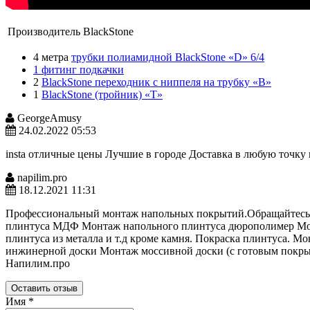
Производитель
BlackStone
4 метра
трубки полиамидной BlackStone «D» 6/4
1 фитинг подкачки
2
BlackStone переходник с ниппеля на трубку «B»
1
BlackStone (тройник) «T»
GeorgeAmusy
24.02.2022 05:53
insta отличные цены Лучшие в городе Доставка в любую точку 
napilim.pro
18.12.2021 11:31
Профессиональный монтаж напольных покрытий.Обращайтесь в
плинтуса МДФ Монтаж напольного плинтуса дюрополимер Мо
плинтуса из металла и т.д кроме камня. Покраска плинтуса.
инжинерной доски Монтаж моссивной доски (с готовым покрыт
Напилим.про
Оставить отзыв
Имя
*