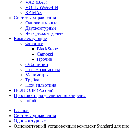
VAZ (ВАЗ)
VOLKSWAGEN
КАМАЗ
Системы управления
Одноконтурные
Двухконтурные
Четырёхконтурные
Комплектующие
Фитинги
BlackStone
Camozzi
Прочие
Отбойники
Пневмоэлементы
Манометры
Трубка
Нож-гильотина
ПОЛИЭДР (Россия)
Проставки для увеличения клиренса
Infiniti
Главная
Системы управления
Одноконтурные
Одноконтурный установочный комплект Standard для пн