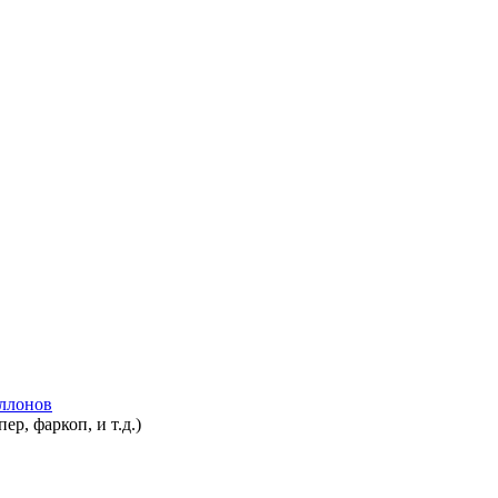
аллонов
р, фаркоп, и т.д.)