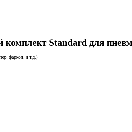
 комплект Standard для пнев
р, фаркоп, и т.д.)