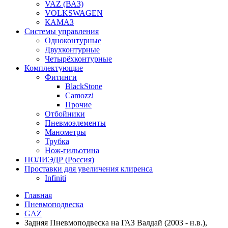
VAZ (ВАЗ)
VOLKSWAGEN
КАМАЗ
Системы управления
Одноконтурные
Двухконтурные
Четырёхконтурные
Комплектующие
Фитинги
BlackStone
Camozzi
Прочие
Отбойники
Пневмоэлементы
Манометры
Трубка
Нож-гильотина
ПОЛИЭДР (Россия)
Проставки для увеличения клиренса
Infiniti
Главная
Пневмоподвеска
GAZ
Задняя Пневмоподвеска на ГАЗ Валдай (2003 - н.в.),