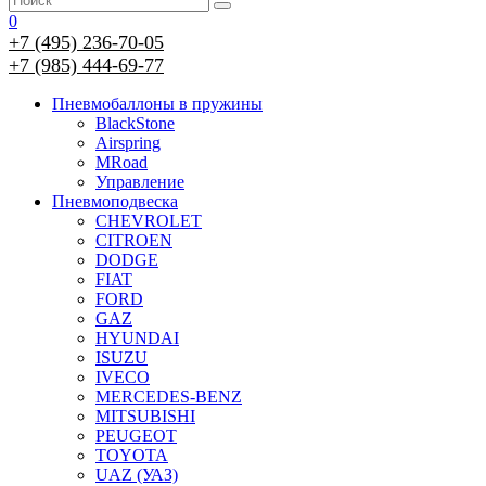
0
+7 (495) 236-70-05
+7 (985) 444-69-77
Пневмобаллоны в пружины
BlackStone
Airspring
MRoad
Управление
Пневмоподвеска
CHEVROLET
CITROEN
DODGE
FIAT
FORD
GAZ
HYUNDAI
ISUZU
IVECO
MERCEDES-BENZ
MITSUBISHI
PEUGEOT
TOYOTA
UAZ (УАЗ)