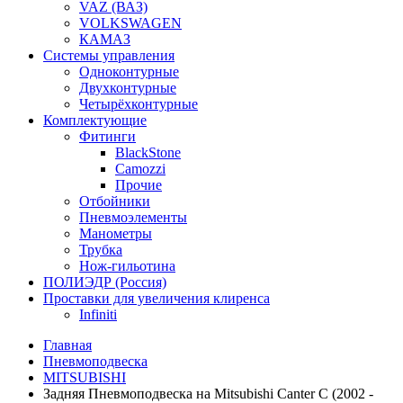
VAZ (ВАЗ)
VOLKSWAGEN
КАМАЗ
Системы управления
Одноконтурные
Двухконтурные
Четырёхконтурные
Комплектующие
Фитинги
BlackStone
Camozzi
Прочие
Отбойники
Пневмоэлементы
Манометры
Трубка
Нож-гильотина
ПОЛИЭДР (Россия)
Проставки для увеличения клиренса
Infiniti
Главная
Пневмоподвеска
MITSUBISHI
Задняя Пневмоподвеска на Mitsubishi Canter C (2002 -