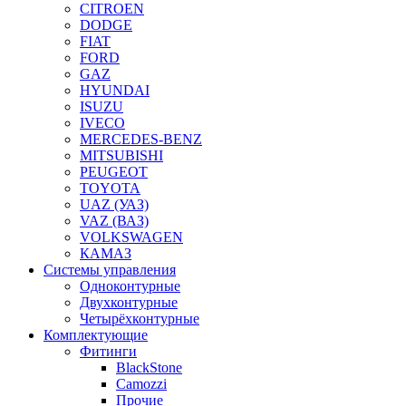
CITROEN
DODGE
FIAT
FORD
GAZ
HYUNDAI
ISUZU
IVECO
MERCEDES-BENZ
MITSUBISHI
PEUGEOT
TOYOTA
UAZ (УАЗ)
VAZ (ВАЗ)
VOLKSWAGEN
КАМАЗ
Системы управления
Одноконтурные
Двухконтурные
Четырёхконтурные
Комплектующие
Фитинги
BlackStone
Camozzi
Прочие