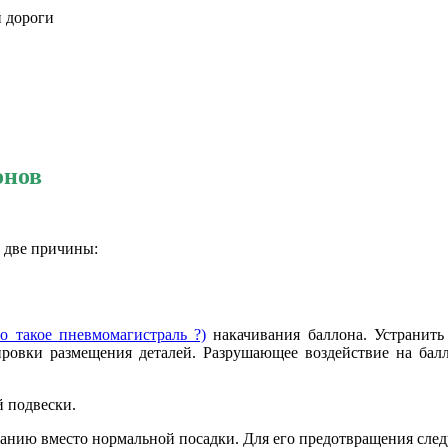
й дороги
онов
ь две причины:
то такое пневмомагистраль ?)
накачивания баллона. Устранить
ровки размещения деталей. Разрушающее воздействие на бал
й подвески.
анию вместо нормальной посадки. Для его предотвращения след