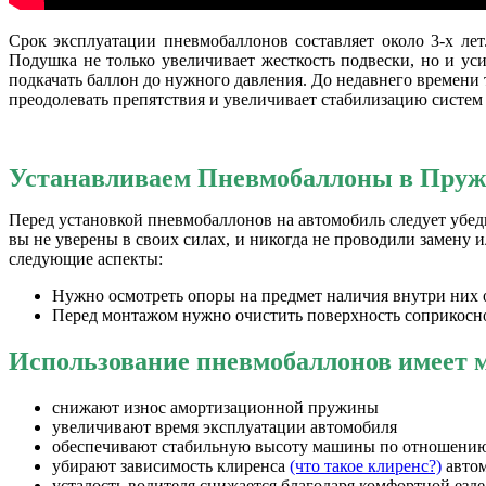
Срок эксплуатации пневмобаллонов составляет около 3-х ле
Подушка не только увеличивает жесткость подвески, но и уси
подкачать баллон до нужного давления. До недавнего времени
преодолевать препятствия и увеличивает стабилизацию систем
Устанавливаем Пневмобаллоны в Пру
Перед установкой пневмобаллонов на автомобиль следует убед
вы не уверены в своих силах, и никогда не проводили замену
следующие аспекты:
Нужно осмотреть опоры на предмет наличия внутри них 
Перед монтажом нужно очистить поверхность соприкоснов
Использование пневмобаллонов имеет м
снижают износ амортизационной пружины
увеличивают время эксплуатации автомобиля
обеспечивают стабильную высоту машины по отношению
убирают зависимость клиренса
(что такое клиренс?)
автом
усталость водителя снижается благодаря комфортной езде