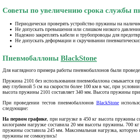
Советы по увеличению срока службы п
Периодически проверять устройство пружины на наличие 
Не допускать превышения или слишком низкого давлени
Надежно закреплять кабели и трубопроводы для предотв
Не допускать деформации и скручивании пневматически
Пневмобаллоны
BlackStone
Для наглядного примера работы пневмобаллонов были проведе
Пружина 2101 без использования пневмобаллона смыкается пр
яму глубиной 5 см на скорости более 100 км в час, при услов
высота пружины 2101 составляет 340 мм. Высота пружины при 
При проведении тестов пневмобаллонов
BlackStone
использо
следующие:
На первом графике
, при нагрузке в 450 кг высота пружины с
килограмм нагрузке составила 20 мм высоты пружины. 700 кг
пружины составила 245 мм. Максимальная нагрузка, которую 
пружины не сомкнулись!