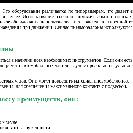
т. Это оборудование различается по типоразмерам, что делает
ливает ее. Использование баллонов поможет забыть о поисках 
 такое оборудование использовалось исключительно в военной 
 наведения при движении. Сейчас пневмобаллоны используются 
жины
иться в наличии всех необходимых инструментов. Если они есть 
 или ремонт автомобильных частей – лучше предоставить установ
острых углов. Они могут повредить материал пневмобаллонов.
ения, для обеспечения максимального контакта с подвеской.
ассу преимуществ, они:
 к земле
обиля от загруженности