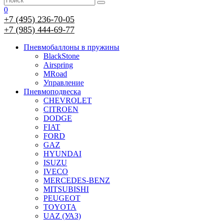
0
+7 (495) 236-70-05
+7 (985) 444-69-77
Пневмобаллоны в пружины
BlackStone
Airspring
MRoad
Управление
Пневмоподвеска
CHEVROLET
CITROEN
DODGE
FIAT
FORD
GAZ
HYUNDAI
ISUZU
IVECO
MERCEDES-BENZ
MITSUBISHI
PEUGEOT
TOYOTA
UAZ (УАЗ)