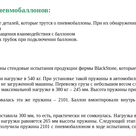
невмобаллонов:
деталей, которые трутся о пневмобаллоны. При их обнаружении
я
ращения взаимодействия с баллоном
х трубок при подключении баллонов.
ны стендовые испытания продукции фирмы BlackStone, которые
и нагрузке в 540 кг. При установке такой пружины в автомоби
ии не загруженной машины. Перевозку груза с небольшим весом сл
максимальной нагрузке в 380 кг – 245 мм. Высота пружины при
валась эта же пружина – 2101. Баллон вмонтировали внутрь
оставила 300 мм, то есть, практически не сомкнулась. Нагрузка 
 нагрузки равняется 265 мм высоты пружины. Следующий этап –
получила пружина 2101 с пневмобаллоном в ходе испытания, сос