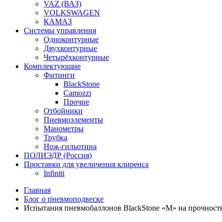
VAZ (ВАЗ)
VOLKSWAGEN
КАМАЗ
Системы управления
Одноконтурные
Двухконтурные
Четырёхконтурные
Комплектующие
Фитинги
BlackStone
Camozzi
Прочие
Отбойники
Пневмоэлементы
Манометры
Трубка
Нож-гильотина
ПОЛИЭДР (Россия)
Проставки для увеличения клиренса
Infiniti
Главная
Блог о пневмоподвеске
Испытания пневмобаллонов BlackStone «М» на прочност