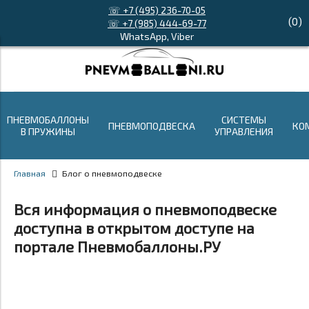
☏ +7 (495) 236-70-05
(
0
)
☏ +7 (985) 444-69-77
WhatsApp, Viber
ПНЕВМОБАЛЛОНЫ
СИСТЕМЫ
ПНЕВМОПОДВЕСКА
КО
В ПРУЖИНЫ
УПРАВЛЕНИЯ
Главная
Блог о пневмоподвеске
Вся информация о пневмоподвеске
доступна в открытом доступе на
портале Пневмобаллоны.РУ