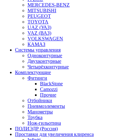
MERCEDES-BENZ
MITSUBISHI
PEUGEOT
TOYOTA
UAZ (УАЗ)
VAZ (ВАЗ)
VOLKSWAGEN
КАМАЗ
Системы управления
Одноконтурные
Двухконтурные
Четырёхконтурные
Комплектующие
Фитинги
BlackStone
Camozzi
Прочие
Отбойники
Пневмоэлементы
Манометры
Трубка
Нож-гильотина
ПОЛИЭДР (Россия)
Проставки для увеличения клиренса
Infiniti