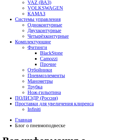
VAZ (ВАЗ)
VOLKSWAGEN
КАМАЗ
Системы управления
Одноконтурные
Двухконтурные
Четырёхконтурные
Комплектующие
Фитинги
BlackStone
Camozzi
Прочие
Отбойники
Пневмоэлементы
Манометры
Трубка
Нож-гильотина
ПОЛИЭДР (Россия)
Проставки для увеличения клиренса
Infiniti
Главная
Блог о пневмоподвеске