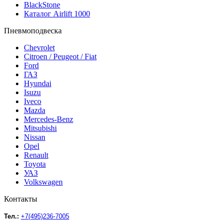
BlackStone
Каталог Airlift 1000
Пневмоподвеска
Chevrolet
Citroen / Peugeot / Fiat
Ford
ГАЗ
Hyundai
Isuzu
Iveco
Mazda
Mercedes-Benz
Mitsubishi
Nissan
Opel
Renault
Toyota
УАЗ
Volkswagen
Контакты
Тел.:
+7(495)236-7005