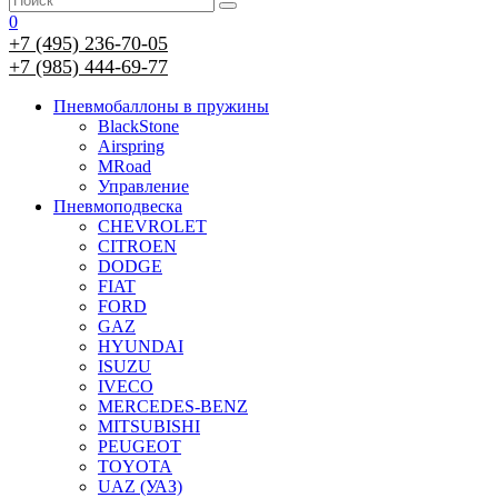
0
+7 (495) 236-70-05
+7 (985) 444-69-77
Пневмобаллоны в пружины
BlackStone
Airspring
MRoad
Управление
Пневмоподвеска
CHEVROLET
CITROEN
DODGE
FIAT
FORD
GAZ
HYUNDAI
ISUZU
IVECO
MERCEDES-BENZ
MITSUBISHI
PEUGEOT
TOYOTA
UAZ (УАЗ)