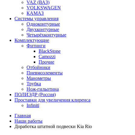
VAZ (ВАЗ)
VOLKSWAGEN
КАМАЗ
Системы управления
Одноконтурные
Двухконтурные
Четырёхконтурные
Комплектующие
Фитинги
BlackStone
Camozzi
Прочие
Отбойники
Пневмоэлементы
Манометры
Трубка
Нож-гильотина
ПОЛИЭДР (Россия)
Проставки для увеличения клиренса
Infiniti
Главная
Наши работы
Доработка штатной подвески Kia Rio