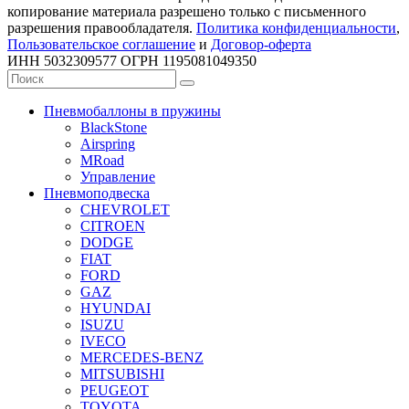
копирование материала разрешено только с письменного
разрешения правообладателя.
Политика конфиденциальности
,
Пользовательское соглашение
и
Договор-оферта
ИНН 5032309577 ОГРН 1195081049350
Пневмобаллоны в пружины
BlackStone
Airspring
MRoad
Управление
Пневмоподвеска
CHEVROLET
CITROEN
DODGE
FIAT
FORD
GAZ
HYUNDAI
ISUZU
IVECO
MERCEDES-BENZ
MITSUBISHI
PEUGEOT
TOYOTA