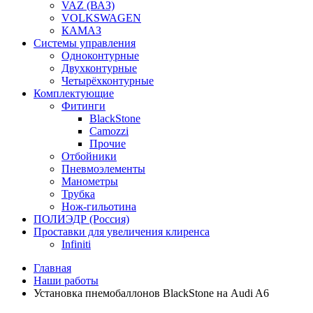
VAZ (ВАЗ)
VOLKSWAGEN
КАМАЗ
Системы управления
Одноконтурные
Двухконтурные
Четырёхконтурные
Комплектующие
Фитинги
BlackStone
Camozzi
Прочие
Отбойники
Пневмоэлементы
Манометры
Трубка
Нож-гильотина
ПОЛИЭДР (Россия)
Проставки для увеличения клиренса
Infiniti
Главная
Наши работы
Установка пнемобаллонов BlackStone на Audi A6