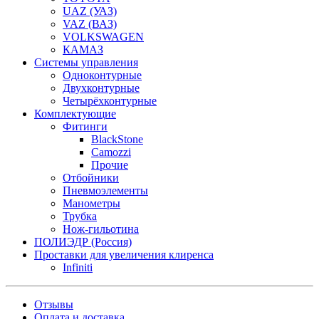
UAZ (УАЗ)
VAZ (ВАЗ)
VOLKSWAGEN
КАМАЗ
Системы управления
Одноконтурные
Двухконтурные
Четырёхконтурные
Комплектующие
Фитинги
BlackStone
Camozzi
Прочие
Отбойники
Пневмоэлементы
Манометры
Трубка
Нож-гильотина
ПОЛИЭДР (Россия)
Проставки для увеличения клиренса
Infiniti
Отзывы
Оплата и доставка