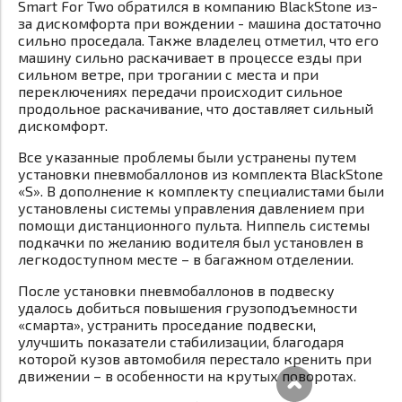
Smart For Two обратился в компанию BlackStone из-
за дискомфорта при вождении - машина достаточно
сильно проседала. Также владелец отметил, что его
машину сильно раскачивает в процессе езды при
сильном ветре, при трогании с места и при
переключениях передачи происходит сильное
продольное раскачивание, что доставляет сильный
дискомфорт.
Все указанные проблемы были устранены путем
установки пневмобаллонов из комплекта BlackStone
«S». В дополнение к комплекту специалистами были
установлены системы управления давлением при
помощи дистанционного пульта. Ниппель системы
подкачки по желанию водителя был установлен в
легкодоступном месте – в багажном отделении.
После установки пневмобаллонов в подвеску
удалось добиться повышения грузоподъемности
«смарта», устранить проседание подвески,
улучшить показатели стабилизации, благодаря
которой кузов автомобиля перестало кренить при
движении – в особенности на крутых поворотах.