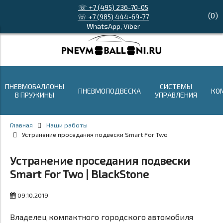
☏ +7 (495) 236-70-05
(
0
)
☏ +7 (985) 444-69-77
WhatsApp, Viber
ПНЕВМОБАЛЛОНЫ
СИСТЕМЫ
ПНЕВМОПОДВЕСКА
КО
В ПРУЖИНЫ
УПРАВЛЕНИЯ
Главная
Наши работы
Устранение проседания подвески Smart For Two
Устранение проседания подвески
Smart For Two | BlackStone
09.10.2019
Владелец компактного городского автомобиля