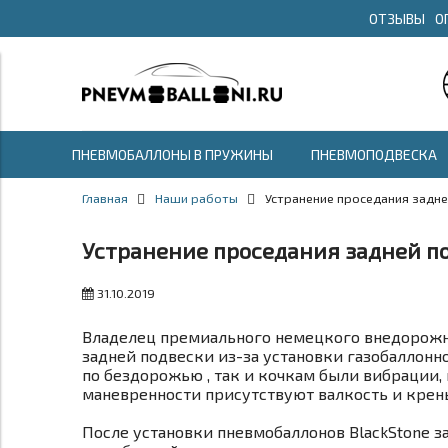
ОТЗЫВЫ
О
ПНЕВМОБАЛЛОНЫ В ПРУЖИНЫ
ПНЕВМОПОДВЕСКА
Главная
Наши работы
Устранение проседания задн
Устранение проседания задней по
31.10.2019
Владелец премиального немецкого внедорожни
задней подвески из-за установки газобаллонно
по бездорожью , так и кочкам были вибрации,
маневренности присутствуют валкость и крены
После установки пневмобаллонов BlackStone з