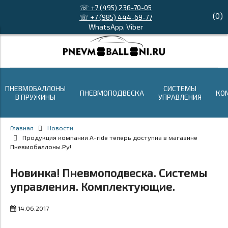
☏ +7 (495) 236-70-05
(
0
)
☏ +7 (985) 444-69-77
WhatsApp, Viber
ПНЕВМОБАЛЛОНЫ
СИСТЕМЫ
ПНЕВМОПОДВЕСКА
КО
В ПРУЖИНЫ
УПРАВЛЕНИЯ
Главная
Новости
Продукция компании A-ride теперь доступна в магазине
Пневмобаллоны.Ру!
Новинка! Пневмоподвеска. Системы
управления. Комплектующие.
14.06.2017