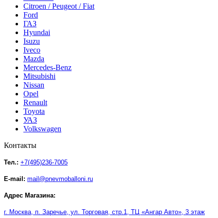
Citroen / Peugeot / Fiat
Ford
ГАЗ
Hyundai
Isuzu
Iveco
Mazda
Mercedes-Benz
Mitsubishi
Nissan
Opel
Renault
Toyota
УАЗ
Volkswagen
Контакты
Тел.:
+7(495)236-7005
E-mail:
mail@pnevmoballoni.ru
Адрес Магазина:
г. Москва, п. Заречье, ул. Торговая, стр.1, ТЦ
«
Ангар Авто
»
, 3 этаж