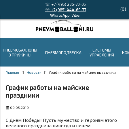
☏ +7 (495) 236-70-05
(
0
)
☏ +7 (985) 444-69-77
WhatsApp, Viber
ПНЕВМОБАЛЛОНЫ
СИСТЕМЫ
ПНЕВМОПОДВЕСКА
КО
В ПРУЖИНЫ
УПРАВЛЕНИЯ
Главная
Новости
График работы на майские праздники
График работы на майские
праздники
09.05.2019
С Днём Победы! Пусть мужество и героизм этого
великого праздника никогда и никем