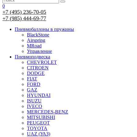
0
+7 (495) 236-70-05
+7 (985) 444-69-77
Пневмобаллоны в пружины
BlackStone
Airspring
MRoad
Управление
Пневмоподвеска
CHEVROLET
CITROEN
DODGE
FIAT
FORD
GAZ
HYUNDAI
ISUZU
IVECO
MERCEDES-BENZ
MITSUBISHI
PEUGEOT
TOYOTA
UAZ (УАЗ)