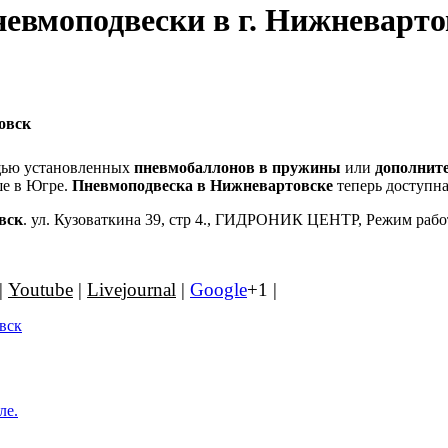
евмоподвески в г. Нижневарто
овск
щью установленных
пневмобаллонов в пружины
или
дополнит
ше в Югре.
Пневмоподвеска в Нижневартовске
теперь доступна
вск
. ул. Кузоваткина 39, стр 4., ГИДРОНИК ЦЕНТР, Режим работы:
|
Youtube
|
Livejournal
|
Google
+1 |
ле.