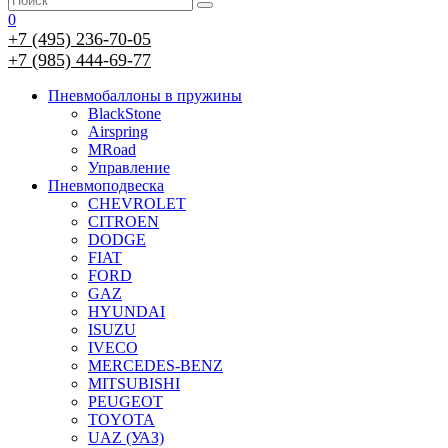
0
+7 (495) 236-70-05
+7 (985) 444-69-77
Пневмобаллоны в пружины
BlackStone
Airspring
MRoad
Управление
Пневмоподвеска
CHEVROLET
CITROEN
DODGE
FIAT
FORD
GAZ
HYUNDAI
ISUZU
IVECO
MERCEDES-BENZ
MITSUBISHI
PEUGEOT
TOYOTA
UAZ (УАЗ)