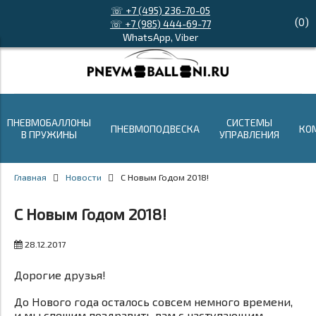
☏ +7 (495) 236-70-05
(
0
)
☏ +7 (985) 444-69-77
WhatsApp, Viber
ПНЕВМОБАЛЛОНЫ
СИСТЕМЫ
ПНЕВМОПОДВЕСКА
КО
В ПРУЖИНЫ
УПРАВЛЕНИЯ
Главная
Новости
С Новым Годом 2018!
С Новым Годом 2018!
28.12.2017
Дорогие друзья!
До Нового года осталось совсем немного времени,
и мы спешим поздравить вам с наступающим