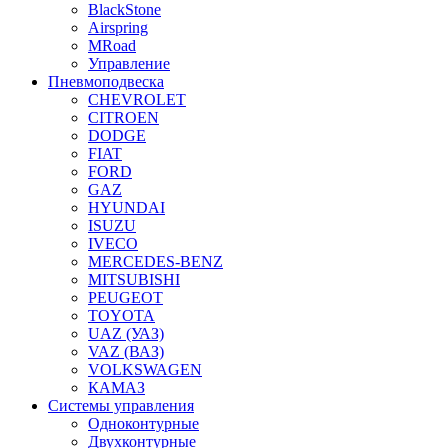
BlackStone
Airspring
MRoad
Управление
Пневмоподвеска
CHEVROLET
CITROEN
DODGE
FIAT
FORD
GAZ
HYUNDAI
ISUZU
IVECO
MERCEDES-BENZ
MITSUBISHI
PEUGEOT
TOYOTA
UAZ (УАЗ)
VAZ (ВАЗ)
VOLKSWAGEN
КАМАЗ
Системы управления
Одноконтурные
Двухконтурные