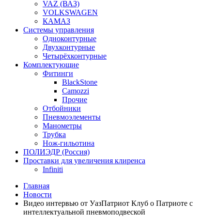
VAZ (ВАЗ)
VOLKSWAGEN
КАМАЗ
Системы управления
Одноконтурные
Двухконтурные
Четырёхконтурные
Комплектующие
Фитинги
BlackStone
Camozzi
Прочие
Отбойники
Пневмоэлементы
Манометры
Трубка
Нож-гильотина
ПОЛИЭДР (Россия)
Проставки для увеличения клиренса
Infiniti
Главная
Новости
Видео интервью от УазПатриот Клуб о Патриоте с
интеллектуальной пневмоподвеской