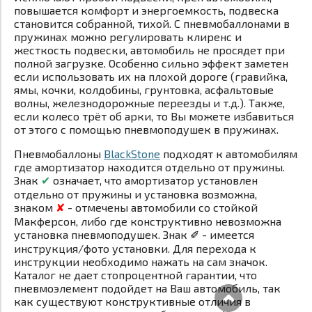
повышается комфорт и энергоемкость, подвеска
становится собранной, тихой. С пневмобаллонами в
пружинах можно регулировать клиренс и
жесткость подвески, автомобиль не просядет при
полной загрузке. Особенно сильно эффект заметен
если использовать их на плохой дороге (гравийка,
ямы, кочки, колдобины, грунтовка, асфальтовые
волны, железнодорожные переезды и т.д.). Также,
если колесо трёт об арки, то Вы можете избавиться
от этого с помощью пневмоподушек в пружинах.
Пневмобаллоны
BlackStone
подходят к автомобилям
где амортизатор находится отдельно от пружины.
Знак
✔
означает, что амортизатор установлен
отдельно от пружины и установка возможна,
знаком
✘
- отмечены автомобили со стойкой
Макферсон, либо где конструктивно невозможна
установка пневмоподушек. Знак
✐
- имеется
инструкция/фото установки. Для перехода к
инструкции необходимо нажать на сам значок.
Каталог не дает стопроцентной гарантии, что
пневмоэлемент подойдет на Ваш автомобиль, так
как существуют конструктивные отличия в