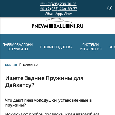
☏ +7 (495) 236-70-05
(
0
)
☏ +7 (985) 444-69-77
WhatsApp, Viber
ПНЕВМОБАЛЛОНЫ
СИСТЕМЫ
ПНЕВМОПОДВЕСКА
КО
В ПРУЖИНЫ
УПРАВЛЕНИЯ
Главная
DAIHATSU
Ищете Задние Пружины для
Дайхатсу?
Что дают пневмоподушки, установленные в
пружины?
Исключают пробой подвески, крен автомобиля,