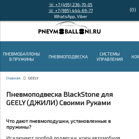
☏ +7 (495) 236-70-05
(
0
)
☏ +7 (985) 444-69-77
WhatsApp, Viber
ПНЕВМОБАЛЛОНЫ
СИСТЕМЫ
ПНЕВМОПОДВЕСКА
КО
В ПРУЖИНЫ
УПРАВЛЕНИЯ
Главная
GEELY
Пневмоподвеска BlackStone для
GEELY (ДЖИЛИ) Своими Руками
Что дают пневмоподушки, установленные в
пружины?
Исключают пробой подвески, крен автомобиля,