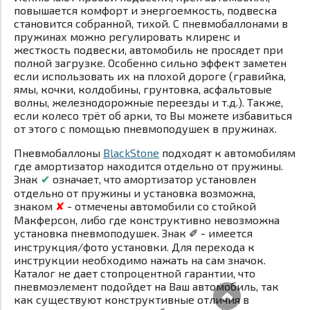
повышается комфорт и энергоемкость, подвеска
становится собранной, тихой. С пневмобаллонами в
пружинах можно регулировать клиренс и
жесткость подвески, автомобиль не просядет при
полной загрузке. Особенно сильно эффект заметен
если использовать их на плохой дороге (гравийка,
ямы, кочки, колдобины, грунтовка, асфальтовые
волны, железнодорожные переезды и т.д.). Также,
если колесо трёт об арки, то Вы можете избавиться
от этого с помощью пневмоподушек в пружинах.
Пневмобаллоны
BlackStone
подходят к автомобилям
где амортизатор находится отдельно от пружины.
Знак
✔
означает, что амортизатор установлен
отдельно от пружины и установка возможна,
знаком
✘
- отмечены автомобили со стойкой
Макферсон, либо где конструктивно невозможна
установка пневмоподушек. Знак
✐
- имеется
инструкция/фото установки. Для перехода к
инструкции необходимо нажать на сам значок.
Каталог не дает стопроцентной гарантии, что
пневмоэлемент подойдет на Ваш автомобиль, так
как существуют конструктивные отличия в