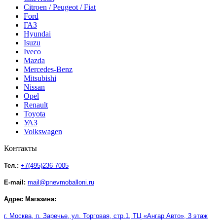
Citroen / Peugeot / Fiat
Ford
ГАЗ
Hyundai
Isuzu
Iveco
Mazda
Mercedes-Benz
Mitsubishi
Nissan
Opel
Renault
Toyota
УАЗ
Volkswagen
Контакты
Тел.:
+7(495)236-7005
E-mail:
mail@pnevmoballoni.ru
Адрес Магазина:
г. Москва, п. Заречье, ул. Торговая, стр.1, ТЦ
«
Ангар Авто
»
, 3 этаж