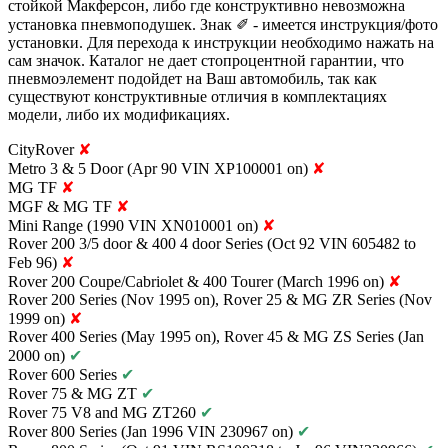
стойкой Макферсон, либо где конструктивно невозможна
установка пневмоподушек. Знак
✐
- имеется инструкция/фото
установки. Для перехода к инструкции необходимо нажать на
сам значок. Каталог не дает стопроцентной гарантии, что
пневмоэлемент подойдет на Ваш автомобиль, так как
существуют конструктивные отличия в комплектациях
модели, либо их модификациях.
CityRover
✘
Metro 3 & 5 Door (Apr 90 VIN XP100001 on)
✘
MG TF
✘
MGF & MG TF
✘
Mini Range (1990 VIN XN010001 on)
✘
Rover 200 3/5 door & 400 4 door Series (Oct 92 VIN 605482 to
Feb 96)
✘
Rover 200 Coupe/Cabriolet & 400 Tourer (March 1996 on)
✘
Rover 200 Series (Nov 1995 on), Rover 25 & MG ZR Series (Nov
1999 on)
✘
Rover 400 Series (May 1995 on), Rover 45 & MG ZS Series (Jan
2000 on)
✔
Rover 600 Series
✔
Rover 75 & MG ZT
✔
Rover 75 V8 and MG ZT260
✔
Rover 800 Series (Jan 1996 VIN 230967 on)
✔