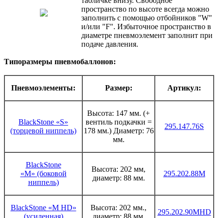
табличке внизу. Свободное
пространство по высоте всегда можно
заполнить с помощью отбойников "W"
и/или "F". Избыточное пространство в
диаметре пневмоэлемент заполнит при
подаче давления.
Типоразмеры пневмобаллонов:
Пневмоэлементы:
Размер:
Артикул:
Высота: 147 мм. (+
BlackStone «S»
вентиль подкачки =
295.147.76S
(торцевой ниппель)
178 мм.) Диаметр: 76
мм.
BlackStone
Высота: 202 мм,
«M» (боковой
295.202.88M
диаметр: 88 мм.
ниппель)
BlackStone «M HD»
Высота: 202 мм.,
295.202.90MHD
(усиленная)
диаметр: 88 мм.