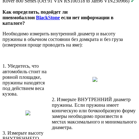
Rover 800 Series (Oct 91 VIN RS100318 to Jan96 VIN230966)
✔
Как определить, подойдет ли
пневмобаллон
BlackStone
если нет информации в
каталоге?
Необходимо измерить внутренний диаметр и высоту
пружины в обычном состоянии без домкрата и без груза
(измерения проще проводить на яме):
1. Убедитесь, что
автомобиль стоит на
ровной площадке,
пружины находятся
под действием веса
кузова.
2. Измерьте ВНУТРЕННИЙ диаметр
пружины. Если пружина имеет
коническую или бочкообразную форму
замеры необходимо произвести в
местах максимального и минимального
диаметра.
3. Измерьте высоту
ВНУТРЕННЕГО