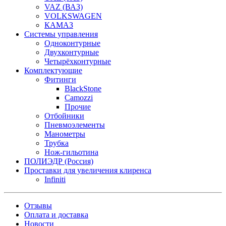
VAZ (ВАЗ)
VOLKSWAGEN
КАМАЗ
Системы управления
Одноконтурные
Двухконтурные
Четырёхконтурные
Комплектующие
Фитинги
BlackStone
Camozzi
Прочие
Отбойники
Пневмоэлементы
Манометры
Трубка
Нож-гильотина
ПОЛИЭДР (Россия)
Проставки для увеличения клиренса
Infiniti
Отзывы
Оплата и доставка
Новости