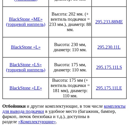
Высота: 202 мм. (+
BlackStone «ME»
вентиль подкачки =
295.233.88ME
(торцевой ниппель)
233 мм.), диаметр: 88
мм.
Высота: 230 мм,
BlackStone «L»
295.230.11L
диаметр: 110 мм.
BlackStone «LS»
Высота: 175 мм,
295.175.11LS
(торцевой ниппель)
диаметр: 110 мм.
Высота: 175 мм (+
вентиль подкачки =
BlackStone «LE»
295.175.11LE
181 мм), диаметр:
110 мм.
Отбойники
и другие комплектующие, в том числе
комплекты
для вывода подкачки
в удобное место (багажник, бампер,
фаркоп, лючок бензобака и т.д.), доступны в
разделе
«Комплектующие»
.