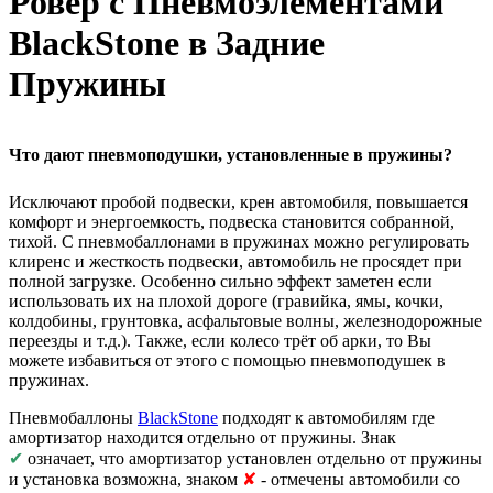
Ровер с Пневмоэлементами
BlackStone в Задние
Пружины
Что дают пневмоподушки, установленные в пружины?
Исключают пробой подвески, крен автомобиля, повышается
комфорт и энергоемкость, подвеска становится собранной,
тихой. С пневмобаллонами в пружинах можно регулировать
клиренс и жесткость подвески, автомобиль не просядет при
полной загрузке. Особенно сильно эффект заметен если
использовать их на плохой дороге (гравийка, ямы, кочки,
колдобины, грунтовка, асфальтовые волны, железнодорожные
переезды и т.д.). Также, если колесо трёт об арки, то Вы
можете избавиться от этого с помощью пневмоподушек в
пружинах.
Пневмобаллоны
BlackStone
подходят к автомобилям где
амортизатор находится отдельно от пружины. Знак
✔
означает, что амортизатор установлен отдельно от пружины
и установка возможна, знаком
✘
- отмечены автомобили со