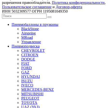
разрешения правообладателя.
Политика конфиденциальности
,
Пользовательское соглашение
и
Договор-оферта
ИНН 5032309577 ОГРН 1195081049350
Пневмобаллоны в пружины
BlackStone
Airspring
MRoad
Управление
Пневмоподвеска
CHEVROLET
CITROEN
DODGE
FIAT
FORD
GAZ
HYUNDAI
ISUZU
IVECO
MERCEDES-BENZ
MITSUBISHI
PEUGEOT
TOYOTA
UAZ (УАЗ)