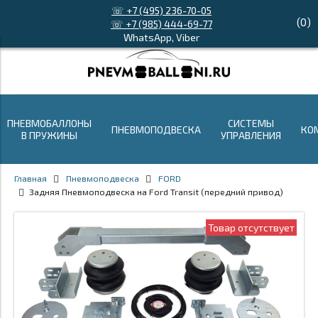
☏ +7 (495) 236-70-05
(
0
)
☏ +7 (985) 444-69-77
WhatsApp, Viber
ПНЕВМОБАЛЛОНЫ
СИСТЕМЫ
ПНЕВМОПОДВЕСКА
КО
В ПРУЖИНЫ
УПРАВЛЕНИЯ
Главная
Пневмоподвеска
FORD
Задняя Пневмоподвеска на Ford Transit (передний привод)
Товар отсутствует