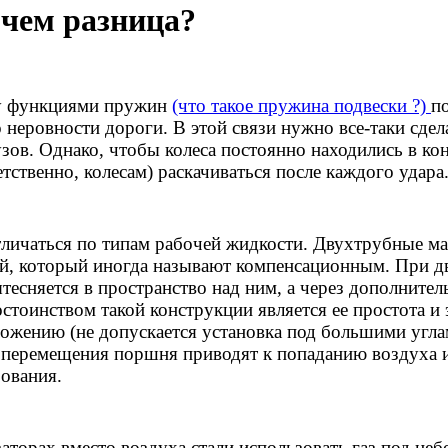
 чем разница?
ду функциями пружин
(что такое пружина подвески ?)
п
 неровности дороги. В этой связи нужно все-таки сдел
узов. Однако, чтобы колеса постоянно находились в ко
етственно, колесам) раскачиваться после каждого удар
личаться по типам рабочей жидкости. Двухтрубные ма
й, который иногда называют компенсационным. При дв
тесняется в пространство над ним, а через дополните
тоинством такой конструкции является ее простота и э
ложению (не допускается установка под большими угла
 перемещения поршня приводят к попаданию воздуха 
ования.
аторах вместо воздуха стали использовать газ под н