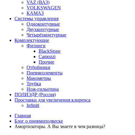
VAZ (ВАЗ)
VOLKSWAGEN
КАМАЗ
Системы управления
Одноконтурные
Двухконтурные
Четырёхконтурные
Комплектующие
Фитинги
BlackStone
Camozzi
Прочие
Отбойники
Пневмоэлементы
Манометры
Трубка
Нож-гильотина
ПОЛИЭДР (Россия)
Проставки для увеличения клиренса
Infiniti
Главная
Блог о пневмоподвеске
Амортизаторы. А Вы знаете в чем разница?