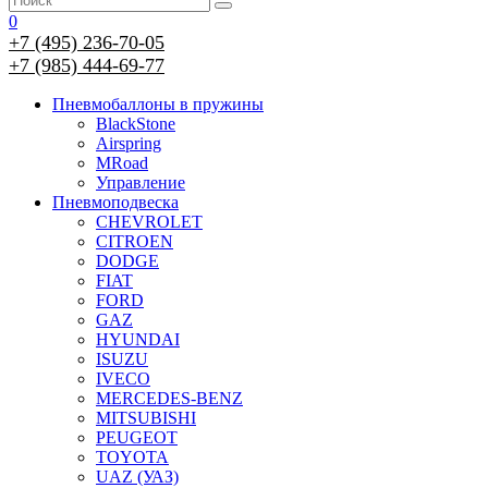
0
+7 (495) 236-70-05
+7 (985) 444-69-77
Пневмобаллоны в пружины
BlackStone
Airspring
MRoad
Управление
Пневмоподвеска
CHEVROLET
CITROEN
DODGE
FIAT
FORD
GAZ
HYUNDAI
ISUZU
IVECO
MERCEDES-BENZ
MITSUBISHI
PEUGEOT
TOYOTA
UAZ (УАЗ)