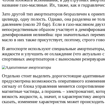
название газо-масляные. Их, также, как и гидравличес
Зато другой тип амортизаторов безразличен к ориент
цилиндр, одну полость. Однако, она разделена не т
давлением (около 20 бар). Если в газо-масляном двух
непосредственным образом участвует в демпфировании
демпфирования нелинейна: при значительных перемещ
масло в них также присутствует, поэтому, строго го
В автоспорте используют специальные амортизаторы
жидкости и улучшить ее охлаждение (что актуально 
спортивных амортизаторов с выносными резервуара
Отдельно стоит выделить дорогостоящие адаптивные
предусмотрена возможность оперативного изменения 
сигналу от блока управления меняется сопротивление
магнитные частицы, а поршень – электромагнит, кот
вязкость жидкости, а, значит, и характеристику амор
сказать, изменение характеристик может происходить