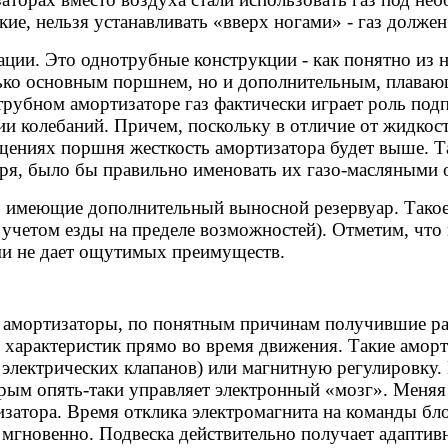
кие, нельзя устанавливать «вверх ногами» - газ должен
ации. Это однотрубные конструкции - как понятно из 
олько основным поршнем, но и дополнительным, плаваю
трубном амортизаторе газ фактически играет роль подпо
 колебаний. Причем, поскольку в отличие от жидкости
ениях поршня жесткость амортизатора будет выше. Т
воря, было бы правильно именовать их газо-масляными
, имеющие дополнительный выносной резервуар. Тако
с учетом езды на пределе возможностей). Отметим, чт
ми не дает ощутимых преимуществ.
 амортизаторы, по понятным причинам получившие рас
характеристик прямо во время движения. Такие аморт
 электрических клапанов) или магнитную регулировку.
орым опять-таки управляет электронный «мозг». Меняя
тизатора. Время отклика электромагнита на команды бл
 мгновенно. Подвеска действительно получает адаптивн