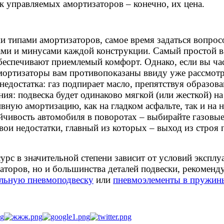
 управляемых амортизаторов – конечно, их цена.
и типами амортизаторов, самое время задаться вопросо
ми и минусами каждой конструкции. Самый простой ва
беспечивают приемлемый комфорт. Однако, если вы час
мортизаторы вам противопоказаны ввиду уже рассмотр
недостатка: газ подпирает масло, препятствуя образов
ия: подвеска будет одинаково мягкой (или жесткой) 
ную амортизацию, как на гладком асфальте, так и на 
йчивость автомобиля в поворотах – выбирайте газовые
 свои недостатки, главный из которых – выход из строя
рс в значительной степени зависит от условий эксплуа
аторов, но и большинства деталей подвески, рекомен
ельную пневмоподвеску
или
пневмоэлементы в пружин