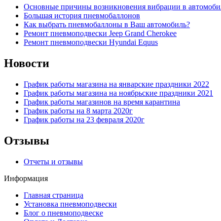
Основные причины возникновения вибрации в автомоби
Большая история пневмобаллонов
Как выбрать пневмобаллоны в Ваш автомобиль?
Ремонт пневмоподвески Jeep Grand Cherokee
Ремонт пневмоподвески Hyundai Equus
Новости
График работы магазина на январские праздники 2022
График работы магазина на ноябрьские праздники 2021
График работы магазинов на время карантина
График работы на 8 марта 2020г
График работы на 23 февраля 2020г
Отзывы
Отчеты и отзывы
Информация
Главная страница
Установка пневмоподвески
Блог о пневмоподвеске