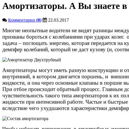
Амортизаторы. А Вы знаете в
Комментарии
(0)
22.03.2017
Многие неопытные водители не видят разницы меж
призваны бороться с колебаниями при ударах колес о
задача – поглощать энергию, которая передается на к
демпфер колебаний, который не даст кузову (и, соотв
Амортизаторы могут иметь разную конструкцию и от
внутренний, в котором двигается поршень, и внешни
жидкости, и она через основные клапаны в поршне вы
При отбое происходит обратный процесс. Главным дос
чувствительность такого типа амортизаторов к их по
жидкости при интенсивной работе. Частые и быстрые
вследствие чего ухудшаются характеристики демпфир
Чтобы избежать вспенивания, в двухтрубных амортиз