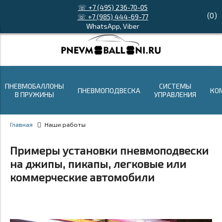
☏ +7 (495) 236-70-05
(
0
)
☏ +7 (985) 444-69-77
WhatsApp, Viber
ПНЕВМОБАЛЛОНЫ
СИСТЕМЫ
ПНЕВМОПОДВЕСКА
КО
В ПРУЖИНЫ
УПРАВЛЕНИЯ
Главная
Наши работы
Примеры установки пневмоподвески
на джипы, пикапы, легковые или
коммерческие автомобили