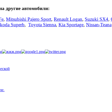
на другие автомобили:
Fe
,
Mitsubishi Pajero Sport
,
Renault Logan
,
Suzuki SX4
,
koda Superb
,
Toyota Sienna
,
Kia Sportage
,
Nissan-Teana
ле.