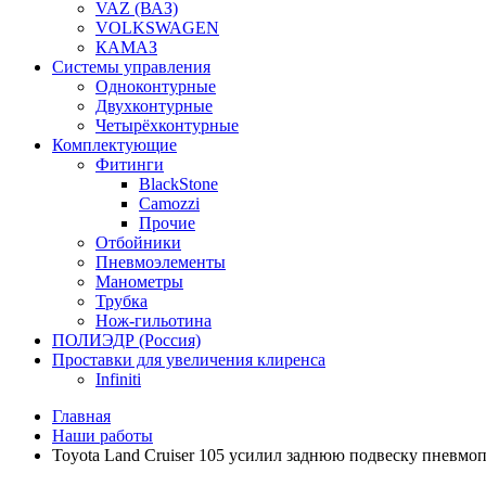
VAZ (ВАЗ)
VOLKSWAGEN
КАМАЗ
Системы управления
Одноконтурные
Двухконтурные
Четырёхконтурные
Комплектующие
Фитинги
BlackStone
Camozzi
Прочие
Отбойники
Пневмоэлементы
Манометры
Трубка
Нож-гильотина
ПОЛИЭДР (Россия)
Проставки для увеличения клиренса
Infiniti
Главная
Наши работы
Toyota Land Cruiser 105 усилил заднюю подвеску пневмо