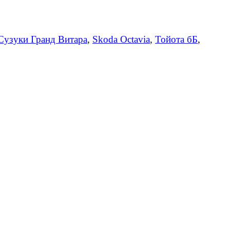
Сузуки Гранд Витара
,
Skoda Octavia
,
Тойота бБ
,