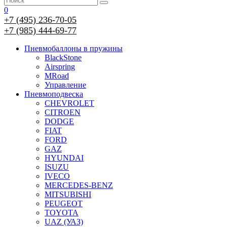
0
+7 (495) 236-70-05
+7 (985) 444-69-77
Пневмобаллоны в пружины
BlackStone
Airspring
MRoad
Управление
Пневмоподвеска
CHEVROLET
CITROEN
DODGE
FIAT
FORD
GAZ
HYUNDAI
ISUZU
IVECO
MERCEDES-BENZ
MITSUBISHI
PEUGEOT
TOYOTA
UAZ (УАЗ)