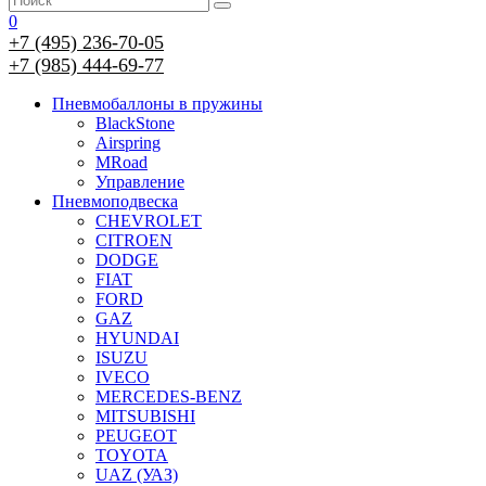
0
+7 (495) 236-70-05
+7 (985) 444-69-77
Пневмобаллоны в пружины
BlackStone
Airspring
MRoad
Управление
Пневмоподвеска
CHEVROLET
CITROEN
DODGE
FIAT
FORD
GAZ
HYUNDAI
ISUZU
IVECO
MERCEDES-BENZ
MITSUBISHI
PEUGEOT
TOYOTA
UAZ (УАЗ)