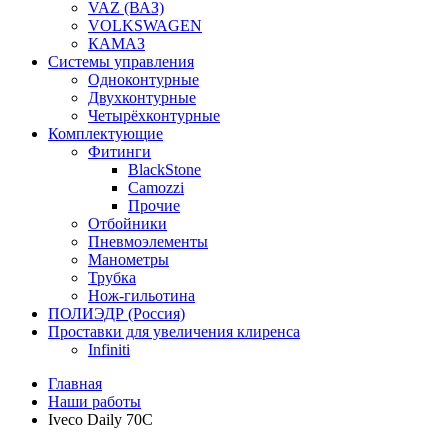
VAZ (ВАЗ)
VOLKSWAGEN
КАМАЗ
Системы управления
Одноконтурные
Двухконтурные
Четырёхконтурные
Комплектующие
Фитинги
BlackStone
Camozzi
Прочие
Отбойники
Пневмоэлементы
Манометры
Трубка
Нож-гильотина
ПОЛИЭДР (Россия)
Проставки для увеличения клиренса
Infiniti
Главная
Наши работы
Iveco Daily 70C