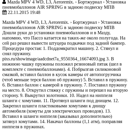
Mazda MPV 4 WD, L3, Aeroremix. › Бортжурнал › Установка
пневмобаллонов AIR SPRING в заднюю подвеску МПВ
22.11.2015 19:48
Mazda MPV 4 WD, L3, Aeroremix. › Бортжурнал › Установка
пневмобаллонов AIR SPRING в заднюю подвеску МПВ
Дошли руки до установки пневмобаллонов и в Мазду,
напомню, что Пассо катается на таких-же около полугода. На
сей раз решил вывести штуцера подкачки под задний бампер.
Процедура простая: 1. Поддомкратил машину. 2. Стянул и
снял пружину.
pixs.ru/showimage/aadcdnet7a_9550364_16674093.jpg 3. В
нижнюю чашку пружины положил резиновый пятак (шел в
комплекте с пневмобаллонами). 4. Побрызгав силиконовой
смазкой, вставил баллон в кусок камеры от автопогрузчика
(чтоб меньше терся баллон об пружину) 5. Вставил в пружину.
6. Вставил баллон с камерой в пружину. 7. Поставил пружину
на место. 8. Открутил стяжку с пружины и перешел на вторую
сторону. 9. Выкрутил золотники. 10. Надел на ниппеля
шланги с хомутами. 11. Протянул шланги под днищем. 12.
Закрепил шланги пластиковыми хомутами к днищу
автомобиля (хомуты для электрических проводов). 13.
Вставил в шланги ниппеля (заказывал дополнительно)
затянул хомутами. 14. Накачал баллоны (1,1 атм), поправляя
ниппеля в пружинах.