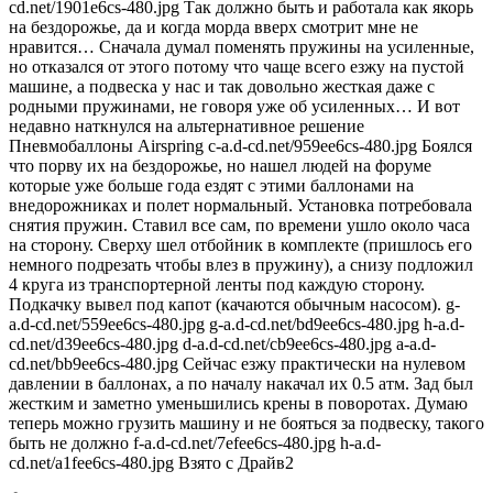
cd.net/1901e6cs-480.jpg Так должно быть и работала как якорь
на бездорожье, да и когда морда вверх смотрит мне не
нравится… Сначала думал поменять пружины на усиленные,
но отказался от этого потому что чаще всего езжу на пустой
машине, а подвеска у нас и так довольно жесткая даже с
родными пружинами, не говоря уже об усиленных… И вот
недавно наткнулся на альтернативное решение
Пневмобаллоны Airspring c-a.d-cd.net/959ee6cs-480.jpg Боялся
что порву их на бездорожье, но нашел людей на форуме
которые уже больше года ездят с этими баллонами на
внедорожниках и полет нормальный. Установка потребовала
снятия пружин. Ставил все сам, по времени ушло около часа
на сторону. Сверху шел отбойник в комплекте (пришлось его
немного подрезать чтобы влез в пружину), а снизу подложил
4 круга из транспортерной ленты под каждую сторону.
Подкачку вывел под капот (качаются обычным насосом). g-
a.d-cd.net/559ee6cs-480.jpg g-a.d-cd.net/bd9ee6cs-480.jpg h-a.d-
cd.net/d39ee6cs-480.jpg d-a.d-cd.net/cb9ee6cs-480.jpg a-a.d-
cd.net/bb9ee6cs-480.jpg Сейчас езжу практически на нулевом
давлении в баллонах, а по началу накачал их 0.5 атм. Зад был
жестким и заметно уменьшились крены в поворотах. Думаю
теперь можно грузить машину и не бояться за подвеску, такого
быть не должно f-a.d-cd.net/7efee6cs-480.jpg h-a.d-
cd.net/a1fee6cs-480.jpg Взято с Драйв2