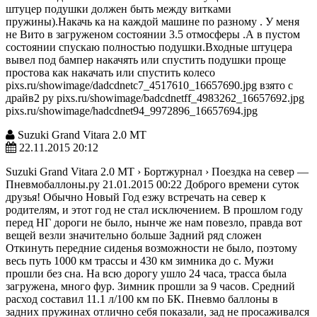
штуцер подушки должен быть между витками
пружины).Накачь ка на каждой машине по разному . У меня
не Вито в загруженом состоянии 3.5 отмосферы .А в пустом
состоянии спускаю полностью подушки.Входные штуцера
вывел под бампер накачять или спустить подушки проще
простова как накачать или спустить колесо
pixs.ru/showimage/dadcdnetc7_4517610_16657690.jpg взято с
драйв2 ру pixs.ru/showimage/badcdnetff_4983262_16657692.jpg
pixs.ru/showimage/hadcdnet94_9972896_16657694.jpg
Suzuki Grand Vitara 2.0 МТ
22.11.2015 20:12
Suzuki Grand Vitara 2.0 МТ › Бортжурнал › Поездка на север —
Пневмобаллоны.ру 21.01.2015 00:22 Доброго времени суток
друзья! Обычно Новый Год езжу встречать на север к
родителям, и этот год не стал исключением. В прошлом году
перед НГ дороги не было, нынче же нам повезло, правда вот
вещей везли значительно больше Задний ряд сложен
Откинуть передние сиденья возможности не было, поэтому
весь путь 1000 км трассы и 430 км зимника до с. Мужи
прошли без сна. На всю дорогу ушло 24 часа, трасса была
загружена, много фур. Зимник прошли за 9 часов. Средний
расход составил 11.1 л/100 км по БК. Пневмо баллоны в
задних пружинах отлично себя показали, зад не просаживался