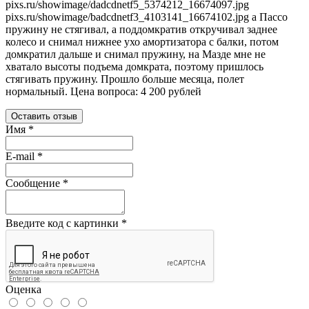
pixs.ru/showimage/dadcdnetf5_5374212_16674097.jpg
pixs.ru/showimage/badcdnetf3_4103141_16674102.jpg а Пассо
пружину не стягивал, а поддомкратив откручивал заднее
колесо и снимал нижнее ухо амортизатора с балки, потом
домкратил дальше и снимал пружину, на Мазде мне не
хватало высоты подъема домкрата, поэтому пришлось
стягивать пружину. Прошло больше месяца, полет
нормальный. Цена вопроса: 4 200 рублей
Оставить отзыв
Имя
*
E-mail
*
Сообщение
*
Введите код с картинки
*
Оценка