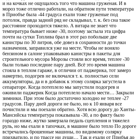
и на кочках не ощущалось того что машина груженая. И в
мороз тоже отлично работали, на обратном пути температура
в Приобъе была -44 градуса ехали тоже груженые под
потолок, правда задний ряд не складывал, т. к. без сна такое
расстояние проходится тяжело. А витара не знает что
температура бывает ниже -30, поэтому застыла эта цифра
почти на сутки Топлива брал в этот раз побольше две
канистры по 30 литров, обе довез в сохранности до точки
назначения, заправился уже на месте. Чтобы не воняло
бензином в салоне упаковываю канистры в пакеты для
строительного мусора Морозы стояли все время, теплее -30
были только последние пару дней. Всё это время машина
стояла в теплом гараже, в отличии от паджерика, тот замерз
намертво, подогрев не включался т. к. полностью сели
аккумуляторы, да и в добавок к этому солярка загустела в
сепараторе. Когда потеплело мы запустили подогрев и
оживили паджерик Когда потеплело начало мести… Закрыли
зимники. При этом было достаточно холодно не теплее -27
градусов. Пару дней дороги не было, но к 10 января все
почистили и мы поехали обратно. Хотя всю дорогу до Ханты-
Мансийска температура показывала -30, а по факту было
гораздо ниже, жутко замерзала педаль сцепления и тяжелел
руль, но мы ехали в тапочках, в машине было тепло По дороге
встречались брошенные машины, по видимому солярку
прихватило, и по трассе ни души… Так и ехали от Прибъя до