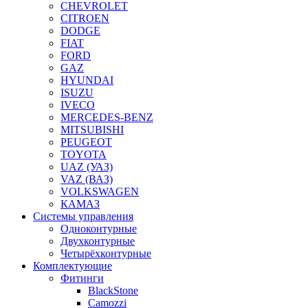
CHEVROLET
CITROEN
DODGE
FIAT
FORD
GAZ
HYUNDAI
ISUZU
IVECO
MERCEDES-BENZ
MITSUBISHI
PEUGEOT
TOYOTA
UAZ (УАЗ)
VAZ (ВАЗ)
VOLKSWAGEN
КАМАЗ
Системы управления
Одноконтурные
Двухконтурные
Четырёхконтурные
Комплектующие
Фитинги
BlackStone
Camozzi