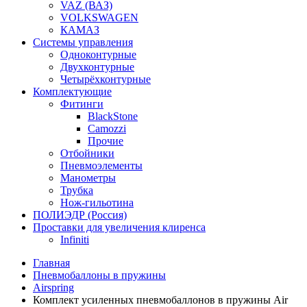
VAZ (ВАЗ)
VOLKSWAGEN
КАМАЗ
Системы управления
Одноконтурные
Двухконтурные
Четырёхконтурные
Комплектующие
Фитинги
BlackStone
Camozzi
Прочие
Отбойники
Пневмоэлементы
Манометры
Трубка
Нож-гильотина
ПОЛИЭДР (Россия)
Проставки для увеличения клиренса
Infiniti
Главная
Пневмобаллоны в пружины
Airspring
Комплект усиленных пневмобаллонов в пружины Air