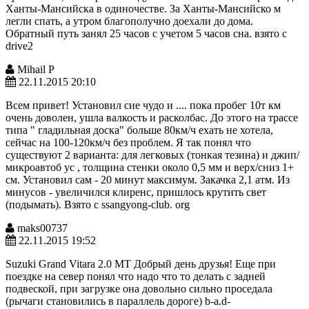
Ханты-Мансийска в одиночестве. За Ханты-Мансийско м
легли спать, а утром благополучно доехали до дома.
Обратный путь занял 25 часов с учетом 5 часов сна. взято с
drive2
Mihail P
22.11.2015 20:10
Всем привет! Установил сие чудо и .... пока пробег 10т км
очень доволен, ушла валкость и расколбас. До этого на трассе
типа " гладильная доска" больше 80км/ч ехать не хотела,
сейчас на 100-120км/ч без проблем. Я так понял что
существуют 2 варианта: для легковых (тонкая тезина) и джип/
микроавтоб ус , толщина стенки около 0,5 мм и верх/сниз 1+
см. Установил сам - 20 минут максимум. Закачка 2,1 атм. Из
минусов - увеличился клиренс, пришлось крутить свет
(подымать). Взято с ssangyong-club. org
maks00737
22.11.2015 19:52
Suzuki Grand Vitara 2.0 МТ Добрый день друзья! Еще при
поездке на север понял что надо что то делать с задней
подвеской, при загрузке она довольно сильно проседала
(рычаги становились в параллель дороге) b-a.d-